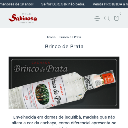
nores de 18 anos!
Se for DIRIGIR não beba.
Venda PROIBIDA a men
0
Início
.
Brinco de Prata
Brinco de Prata
Envelhecida em dornas de jequitibá, madeira que não
altera a cor da cachaça, como diferencial apresenta-se