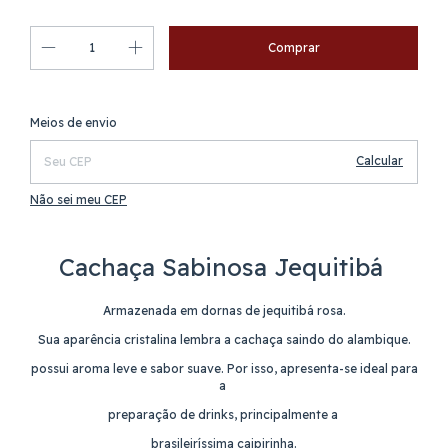
Alterar CEP
Entregas para o CEP:
Meios de envio
Calcular
Não sei meu CEP
Cachaça Sabinosa Jequitibá
Armazenada em dornas de jequitibá rosa.
Sua aparência cristalina lembra a cachaça saindo do alambique.
possui aroma leve e sabor suave. Por isso, apresenta-se ideal para
a
preparação de drinks, principalmente a
brasileiríssima caipirinha.