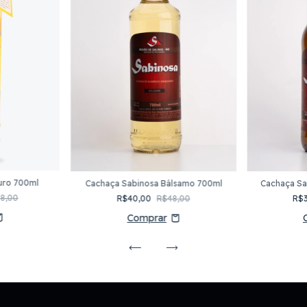
uro 700ml
Cachaça Sabinosa Bálsamo 700ml
Cachaça Sa
8,00
R$40,00
R$48,00
R$