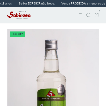
 anos!
Se for DIRIGIR não beba.
Venda PROIBIDA a menores de 18 
0
10
%
OFF