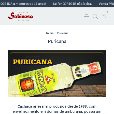
IBIDA a menores de 18 anos!
Se for DIRIGIR não beba.
Venda PROI
0
Início
.
Puricana
Puricana
Cachaça artesanal produzida desde 1988, com
envelhecimento em dornas de umburana, possui um