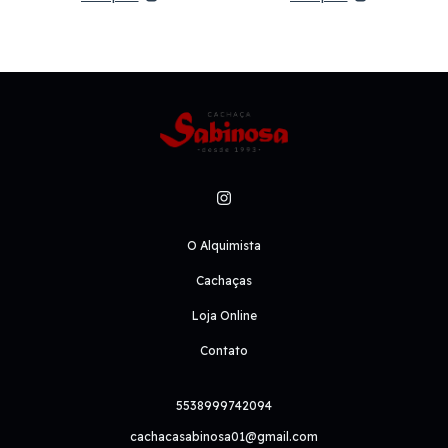
O Alquimista
Cachaças
Loja Online
Contato
5538999742094
cachacasabinosa01@gmail.com